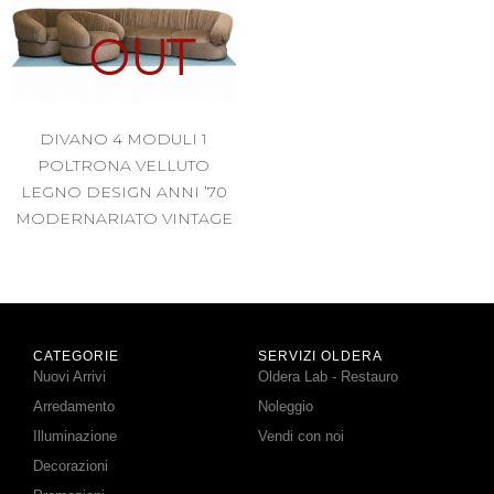
OUT
DIVANO 4 MODULI 1
POLTRONA VELLUTO
LEGNO DESIGN ANNI ’70
MODERNARIATO VINTAGE
CATEGORIE
SERVIZI OLDERA
Nuovi Arrivi
Oldera Lab - Restauro
Arredamento
Noleggio
Illuminazione
Vendi con noi
Decorazioni