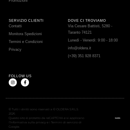
Promozioni
SERVIZIO CLIENTI
DOVE CI TROVIAMO
Contatti
Via Cesare Battisti, 5280 -
Taranto 74121
Monitora Spedizioni
Lunedì - Venerdì: 9:00 - 18:00
Termini e Condizioni
info@oldera.it
Privacy
(+39) 351 928 8371
FOLLOW US
© Tutti i diritti sono riservati a © OLDERA S.R.L.S.
2026
Questo sito è protetto da reCAPTCHA e si applicano
l’Informativa sulla privacy e i Termini di servizio di
Google.