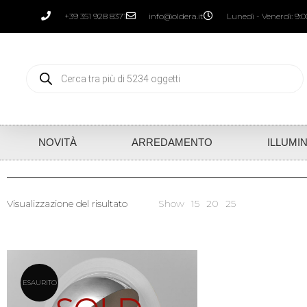
+39 351 928 8371
info@oldera.it
Lunedì - Venerdì: 9:00
NOVITÀ
ARREDAMENTO
ILLUMI
Visualizzazione del risultato
Show
15
20
25
ESAURITO