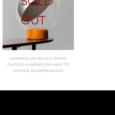
SOLD
OUT
LAMPADA DA TAVOLO ENNIO
CHIGGIO LUMENFORM ANNI ’70
VINTAGE MODERNARIATO