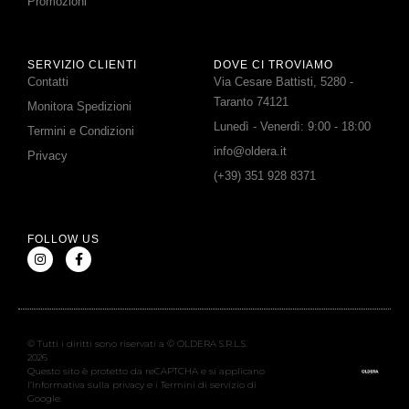
Promozioni
SERVIZIO CLIENTI
DOVE CI TROVIAMO
Contatti
Via Cesare Battisti, 5280 -
Taranto 74121
Monitora Spedizioni
Lunedì - Venerdì: 9:00 - 18:00
Termini e Condizioni
info@oldera.it
Privacy
(+39) 351 928 8371
FOLLOW US
© Tutti i diritti sono riservati a © OLDERA S.R.L.S.
2026
Questo sito è protetto da reCAPTCHA e si applicano
l’Informativa sulla privacy e i Termini di servizio di
Google.