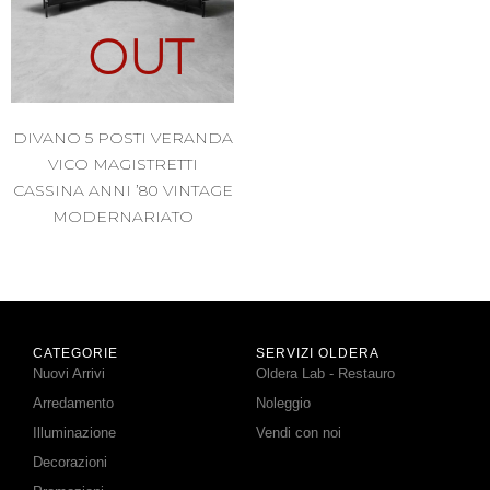
OUT
DIVANO 5 POSTI VERANDA
VICO MAGISTRETTI
CASSINA ANNI ’80 VINTAGE
MODERNARIATO
CATEGORIE
SERVIZI OLDERA
Nuovi Arrivi
Oldera Lab - Restauro
Arredamento
Noleggio
Illuminazione
Vendi con noi
Decorazioni