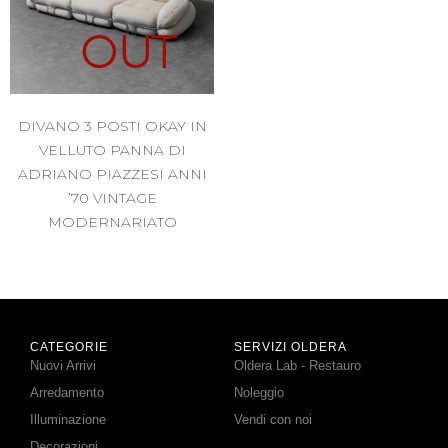
OUT
DIVANO 3 POSTI OKAY IN
VELLUTO PANNA DI
ADRIANO PIAZZESI ANNI
’70 VINTAGE
MODERNARIATO
CATEGORIE
SERVIZI OLDERA
Nuovi Arrivi
Oldera Lab - Restauro
Arredamento
Noleggio
Illuminazione
Vendi con noi
Decorazioni