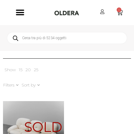
0
Servizi Oldera
Servizio Clienti
Show
15
20
25
Filters
Sort by
SOLD