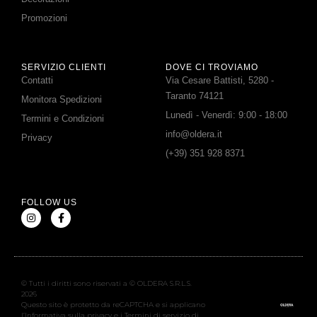
Promozioni
SERVIZIO CLIENTI
DOVE CI TROVIAMO
Contatti
Via Cesare Battisti, 5280 -
Taranto 74121
Monitora Spedizioni
Lunedì - Venerdì: 9:00 - 18:00
Termini e Condizioni
info@oldera.it
Privacy
(+39) 351 928 8371
FOLLOW US
© Tutti i diritti sono riservati a © OLDERA S.R.L.S.
2026
Questo sito è protetto da reCAPTCHA e si applicano
l’Informativa sulla privacy e i Termini di servizio di