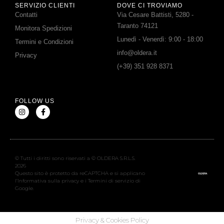
SERVIZIO CLIENTI
DOVE CI TROVIAMO
Contatti
Via Cesare Battisti, 5280 -
Taranto 74121
Monitora Spedizioni
Lunedì - Venerdì: 9:00 - 18:00
Termini e Condizioni
info@oldera.it
Privacy
(+39) 351 928 8371
FOLLOW US
© Tutti i diritti sono riservati a © OLDERA S.R.L.S.
2026
Questo sito è protetto da reCAPTCHA e si applicano
l’Informativa sulla privacy e i Termini di servizio di
Google.
Privacy & Cookies Policy