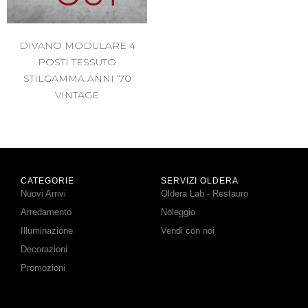
DIVANO MODULARE 4
POSTI TESSUTO
STILGAMMA ANNI ’70
VINTAGE
CATEGORIE
SERVIZI OLDERA
Nuovi Arrivi
Oldera Lab - Restauro
Arredamento
Noleggio
Illuminazione
Vendi con noi
Decorazioni
Promozioni