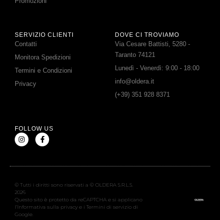
Promozioni
SERVIZIO CLIENTI
DOVE CI TROVIAMO
Contatti
Via Cesare Battisti, 5280 -
Taranto 74121
Monitora Spedizioni
Lunedì - Venerdì: 9:00 - 18:00
Termini e Condizioni
info@oldera.it
Privacy
(+39) 351 928 8371
FOLLOW US
© Tutti i diritti sono riservati a © OLDERA S.R.L.S.
2026
Questo sito è protetto da reCAPTCHA e si applicano
l’Informativa sulla privacy e i Termini di servizio di
Google.