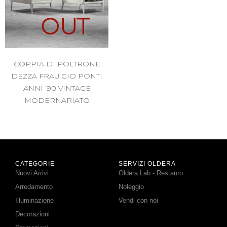
OUT
COPPIA DI POLTRONE
DEZZA FRAU GIO PONTI
ANNI ’90 VINTAGE
MODERNARIATO
CATEGORIE
SERVIZI OLDERA
Nuovi Arrivi
Oldera Lab - Restauro
Arredamento
Noleggio
Illuminazione
Vendi con noi
Decorazioni