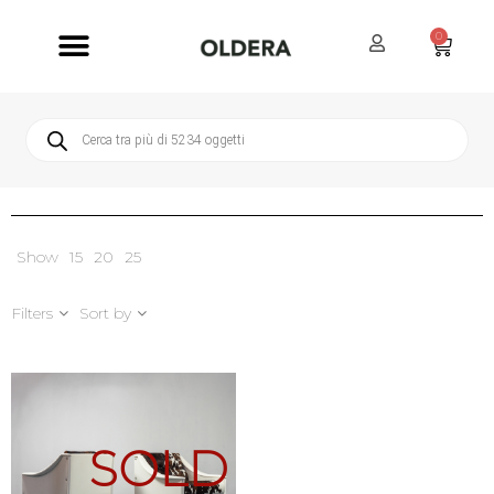
0
Servizi Oldera
Servizio Clienti
Show
15
20
25
Filters
Sort by
SOLD