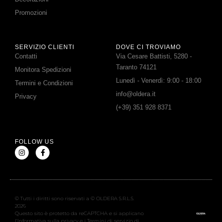
Promozioni
SERVIZIO CLIENTI
DOVE CI TROVIAMO
Contatti
Via Cesare Battisti, 5280 -
Taranto 74121
Monitora Spedizioni
Lunedì - Venerdì: 9:00 - 18:00
Termini e Condizioni
info@oldera.it
Privacy
(+39) 351 928 8371
FOLLOW US
© Tutti i diritti sono riservati a © OLDERA S.R.L.S.
2026
Questo sito è protetto da reCAPTCHA e si applicano
l’Informativa sulla privacy e i Termini di servizio di