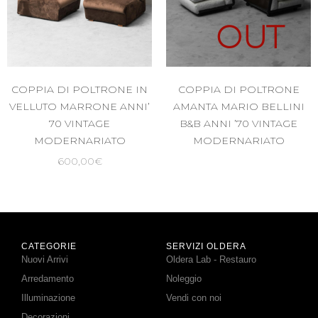
OUT
COPPIA DI POLTRONE IN
COPPIA DI POLTRONE
VELLUTO MARRONE ANNI’
AMANTA MARIO BELLINI
70 VINTAGE
B&B ANNI ’70 VINTAGE
MODERNARIATO
MODERNARIATO
600,00
€
CATEGORIE
SERVIZI OLDERA
Nuovi Arrivi
Oldera Lab - Restauro
Arredamento
Noleggio
Illuminazione
Vendi con noi
Decorazioni