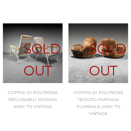
SOLD
SOLD
OUT
OUT
COPPIA DI POLTRONE
COPPIA DI POLTRONE
RECLINABILI MISSONI
TESSUTO FANTASIA
ANNI ’70 VINTAGE
FLOREALE ANNI ’70
VINTAGE