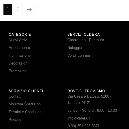
1
2
CATEGORIE
SERVIZI OLDERA
Nuovi Arrivi
Oldera Lab - Restauro
Arredamento
Noleggio
Illuminazione
Vendi con noi
Decorazioni
Promozioni
SERVIZIO CLIENTI
DOVE CI TROVIAMO
Contatti
Via Cesare Battisti, 5280 -
Taranto 74121
Monitora Spedizioni
Lunedì - Venerdì: 9:00 - 18:00
Termini e Condizioni
info@oldera.it
Privacy
(+39) 351 928 8371