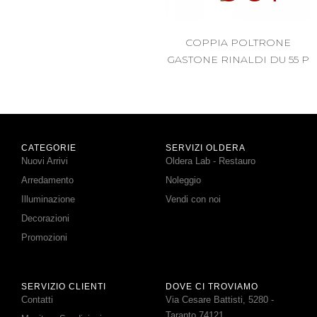
COPPIA POLTRONE
GASTONE RINALDI DU 55 P
CATEGORIE
SERVIZI OLDERA
Nuovi Arrivi
Oldera Lab - Restauro
Arredamento
Noleggio
Illuminazione
Vendi con noi
Decorazioni
Promozioni
SERVIZIO CLIENTI
DOVE CI TROVIAMO
Contatti
Via Cesare Battisti, 5280 -
Taranto 74121