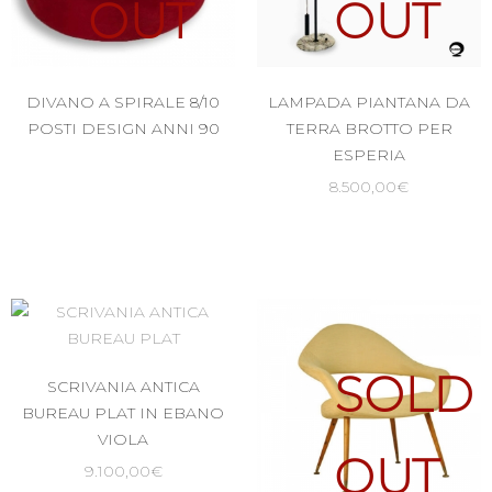
OUT
OUT
DIVANO A SPIRALE 8/10
LAMPADA PIANTANA DA
POSTI DESIGN ANNI 90
TERRA BROTTO PER
ESPERIA
8.500,00
€
SOLD
SOLD
SCRIVANIA ANTICA
BUREAU PLAT IN EBANO
VIOLA
OUT
OUT
9.100,00
€