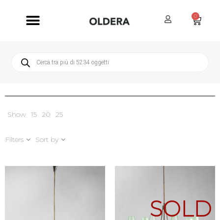
0
Servizi Oldera
Servizio Clienti
Show
15
20
25
Filters
Sort by
SOLD