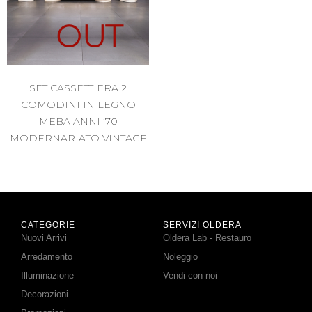
OUT
SET CASSETTIERA 2
COMODINI IN LEGNO
MEBA ANNI ’70
MODERNARIATO VINTAGE
CATEGORIE
SERVIZI OLDERA
Nuovi Arrivi
Oldera Lab - Restauro
Arredamento
Noleggio
Illuminazione
Vendi con noi
Decorazioni