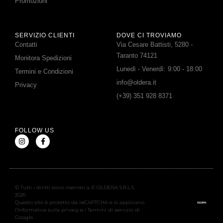
Promozioni
SERVIZIO CLIENTI
DOVE CI TROVIAMO
Contatti
Via Cesare Battisti, 5280 -
Taranto 74121
Monitora Spedizioni
Lunedì - Venerdì: 9:00 - 18:00
Termini e Condizioni
info@oldera.it
Privacy
(+39) 351 928 8371
FOLLOW US
© Tutti i diritti sono riservati a © OLDERA S.R.L.S.
2026
Questo sito è protetto da reCAPTCHA e si applicano
l’Informativa sulla privacy e i Termini di servizio di
Google.