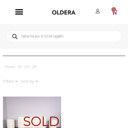
0
Servizi Oldera
Servizio Clienti
Show
15
20
25
Filters
Sort by
SOLD