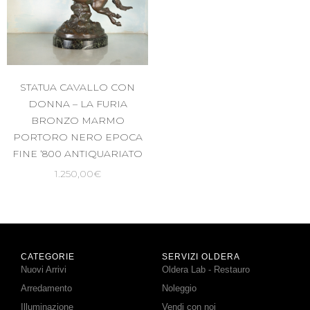
STATUA CAVALLO CON
DONNA – LA FURIA
BRONZO MARMO
PORTORO NERO EPOCA
FINE ‘800 ANTIQUARIATO
1.250,00
€
CATEGORIE
SERVIZI OLDERA
Nuovi Arrivi
Oldera Lab - Restauro
Arredamento
Noleggio
Illuminazione
Vendi con noi