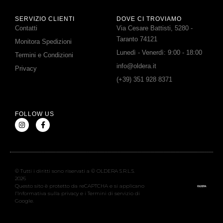
SERVIZIO CLIENTI
DOVE CI TROVIAMO
Contatti
Via Cesare Battisti, 5280 -
Taranto 74121
Monitora Spedizioni
Lunedì - Venerdì: 9:00 - 18:00
Termini e Condizioni
info@oldera.it
Privacy
(+39) 351 928 8371
FOLLOW US
© Tutti i diritti sono riservati a © OLDERA S.R.L.S.
2026
Questo sito è protetto da reCAPTCHA e si applicano
l’Informativa sulla privacy e i Termini di servizio di
Google.