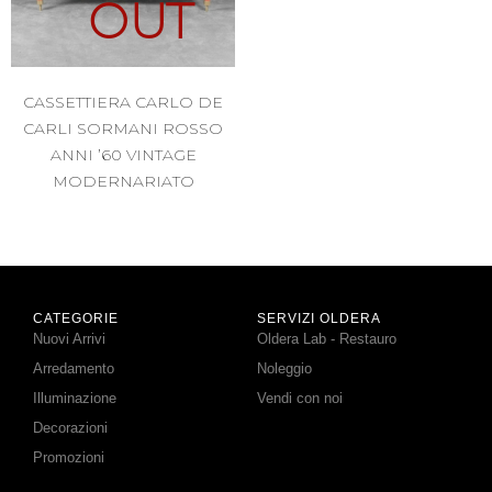
OUT
CASSETTIERA CARLO DE
CARLI SORMANI ROSSO
ANNI ’60 VINTAGE
MODERNARIATO
CATEGORIE
SERVIZI OLDERA
Nuovi Arrivi
Oldera Lab - Restauro
Arredamento
Noleggio
Illuminazione
Vendi con noi
Decorazioni
Promozioni