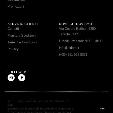
Promozioni
SERVIZIO CLIENTI
DOVE CI TROVIAMO
Contatti
Via Cesare Battisti, 5280 -
Taranto 74121
Monitora Spedizioni
Lunedì - Venerdì: 9:00 - 18:00
Termini e Condizioni
info@oldera.it
Privacy
(+39) 351 928 8371
FOLLOW US
© Tutti i diritti sono riservati a © OLDERA S.R.L.S.
2026
Questo sito è protetto da reCAPTCHA e si applicano
l’Informativa sulla privacy e i Termini di servizio di