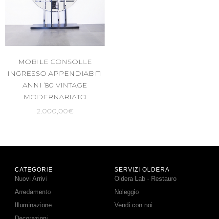
MOBILE CONSOLLE
INGRESSO APPENDIABITI
ANNI ’80 VINTAGE
MODERNARIATO
2.000,00
€
CATEGORIE
SERVIZI OLDERA
Nuovi Arrivi
Oldera Lab - Restauro
Arredamento
Noleggio
Illuminazione
Vendi con noi
Decorazioni