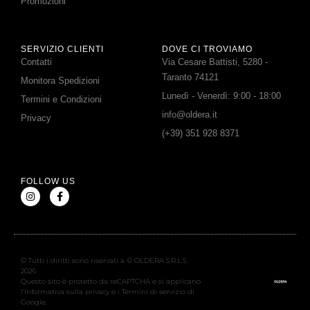
Promozioni
SERVIZIO CLIENTI
DOVE CI TROVIAMO
Contatti
Via Cesare Battisti, 5280 -
Taranto 74121
Monitora Spedizioni
Lunedì - Venerdì: 9:00 - 18:00
Termini e Condizioni
info@oldera.it
Privacy
(+39) 351 928 8371
FOLLOW US
© Tutti i diritti sono riservati a © OLDERA S.R.L.S.
2026
Questo sito è protetto da reCAPTCHA e si applicano
l’Informativa sulla privacy e i Termini di servizio di
Google.