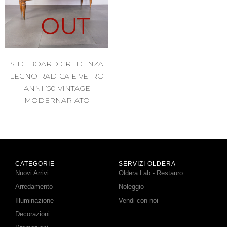
OUT
SIDEBOARD CREDENZA
LEGNO RADICA E VETRO
ANNI ’50 VINTAGE
MODERNARIATO
CATEGORIE
SERVIZI OLDERA
Nuovi Arrivi
Oldera Lab - Restauro
Arredamento
Noleggio
Illuminazione
Vendi con noi
Decorazioni