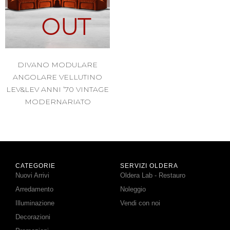
OUT
DIVANO MODULARE
ANGOLARE VELLUTINO
LEV&LEV ANNI ’70 VINTAGE
MODERNARIATO
CATEGORIE
SERVIZI OLDERA
Nuovi Arrivi
Oldera Lab - Restauro
Arredamento
Noleggio
Illuminazione
Vendi con noi
Decorazioni