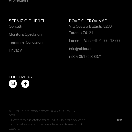
Promozioni
SERVIZIO CLIENTI
DOVE CI TROVIAMO
Contatti
Via Cesare Battisti, 5280 -
Taranto 74121
Monitora Spedizioni
Lunedì - Venerdì: 9:00 - 18:00
Termini e Condizioni
info@oldera.it
Privacy
(+39) 351 928 8371
FOLLOW US
© Tutti i diritti sono riservati a © OLDERA S.R.L.S.
2026
Questo sito è protetto da reCAPTCHA e si applicano
l’Informativa sulla privacy e i Termini di servizio di
Google.