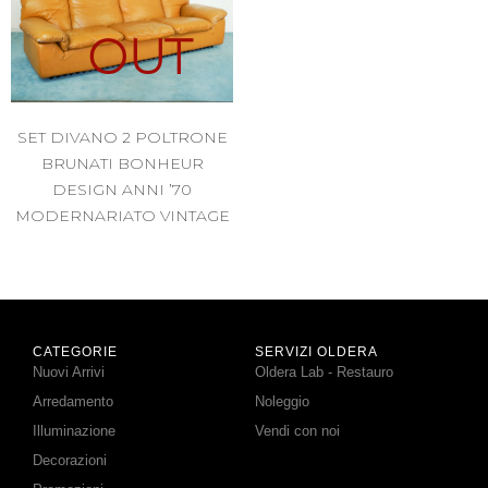
OUT
SET DIVANO 2 POLTRONE
BRUNATI BONHEUR
DESIGN ANNI ’70
MODERNARIATO VINTAGE
CATEGORIE
SERVIZI OLDERA
Nuovi Arrivi
Oldera Lab - Restauro
Arredamento
Noleggio
Illuminazione
Vendi con noi
Decorazioni