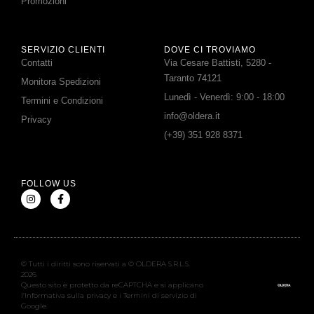
Promozioni
SERVIZIO CLIENTI
DOVE CI TROVIAMO
Contatti
Via Cesare Battisti, 5280 -
Taranto 74121
Monitora Spedizioni
Lunedì - Venerdì: 9:00 - 18:00
Termini e Condizioni
info@oldera.it
Privacy
(+39) 351 928 8371
FOLLOW US
© Tutti i diritti sono riservati a © OLDERA S.R.L.S.
2026
Questo sito è protetto da reCAPTCHA e si applicano
l’Informativa sulla privacy e i Termini di servizio di
Google.