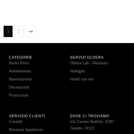
1
2
CATEGORIE
SERVIZI OLDERA
Nuovi Arrivi
Oldera Lab - Restauro
Arredamento
Noleggio
Illuminazione
Vendi con noi
Decorazioni
Promozioni
SERVIZIO CLIENTI
DOVE CI TROVIAMO
Contatti
Via Cesare Battisti, 5280 -
Taranto 74121
Monitora Spedizioni