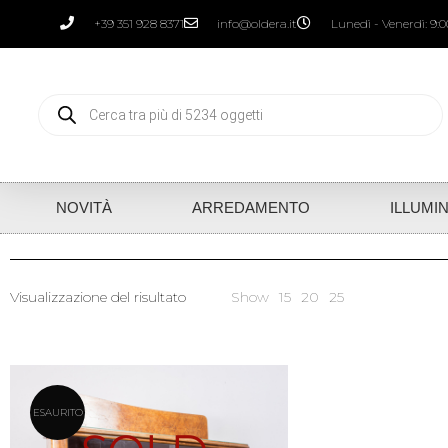
+39 351 928 8371
info@oldera.it
Lunedì - Venerdì: 9:00
NOVITÀ
ARREDAMENTO
ILLUMI
Visualizzazione del risultato
Show
15
20
25
ESAURITO