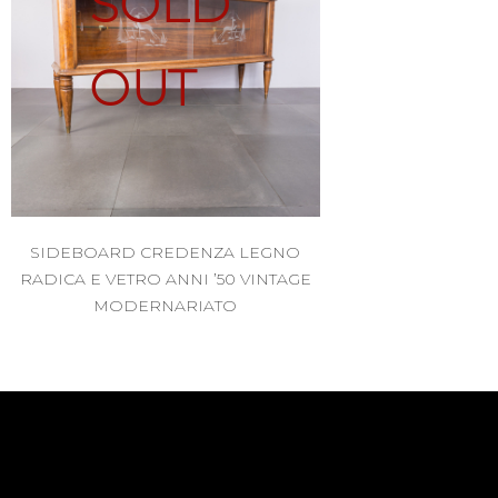
SOLD
OUT
SIDEBOARD CREDENZA LEGNO
RADICA E VETRO ANNI ’50 VINTAGE
MODERNARIATO