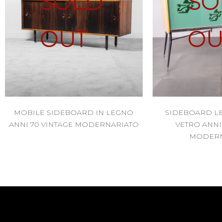
SOLD
SO
OUT
OU
MOBILE SIDEBOARD IN LEGNO
SIDEBOARD L
ANNI 70 VINTAGE MODERNARIATO
VETRO ANNI 
MODERN