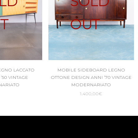
LD
SOLD
T
OUT
EGNO LACCATO
MOBILE SIDEBOARD LEGNO
’50 VINTAGE
OTTONE DESIGN ANNI ’70 VINTAGE
ARIATO
MODERNARIATO
1.400,00
€