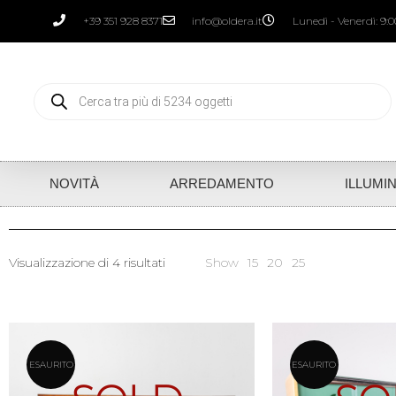
+39 351 928 8371
info@oldera.it
Lunedì - Venerdì: 9:00
NOVITÀ
ARREDAMENTO
ILLUMI
Visualizzazione di 4 risultati
Show
15
20
25
ESAURITO
ESAURITO