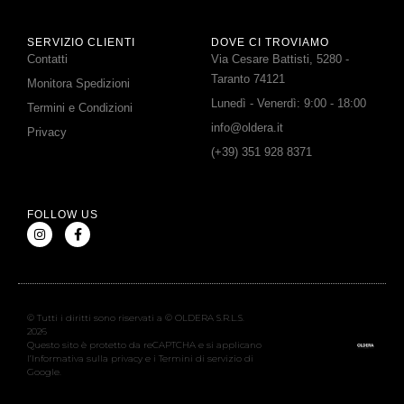
SERVIZIO CLIENTI
DOVE CI TROVIAMO
Contatti
Via Cesare Battisti, 5280 -
Taranto 74121
Monitora Spedizioni
Lunedì - Venerdì: 9:00 - 18:00
Termini e Condizioni
info@oldera.it
Privacy
(+39) 351 928 8371
FOLLOW US
© Tutti i diritti sono riservati a © OLDERA S.R.L.S.
2026
Questo sito è protetto da reCAPTCHA e si applicano
l’Informativa sulla privacy e i Termini di servizio di
Google.