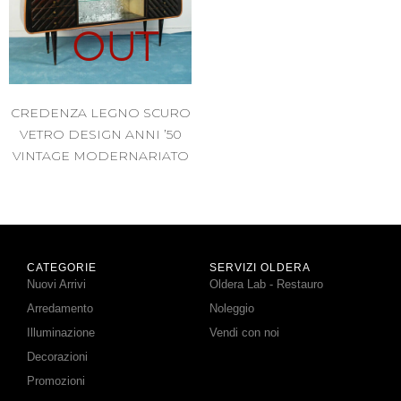
OUT
CREDENZA LEGNO SCURO
VETRO DESIGN ANNI ’50
VINTAGE MODERNARIATO
CATEGORIE
SERVIZI OLDERA
Nuovi Arrivi
Oldera Lab - Restauro
Arredamento
Noleggio
Illuminazione
Vendi con noi
Decorazioni
Promozioni