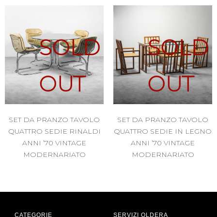
SOLD
SOLD
OUT
OUT
SET DA PRANZO TAVOLO
SET DA PRANZO TAVOLO
QUATTRO SEDIE RINALDI
QUATTRO SEDIE IN LEGNO
ANNI ’70 VINTAGE
ANNI ’70 VINTAGE
MODERNARIATO
MODERNARIATO
CATEGORIE
SERVIZI OLDERA