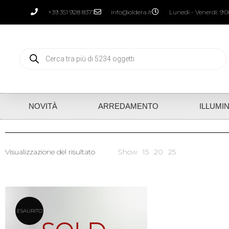
+39 351 928 8371
info@oldera.it
Lunedì - Venerdì: 9:00
NOVITÀ
ARREDAMENTO
ILLUMI
Visualizzazione del risultato
Show
15
20
25
ESAURITO