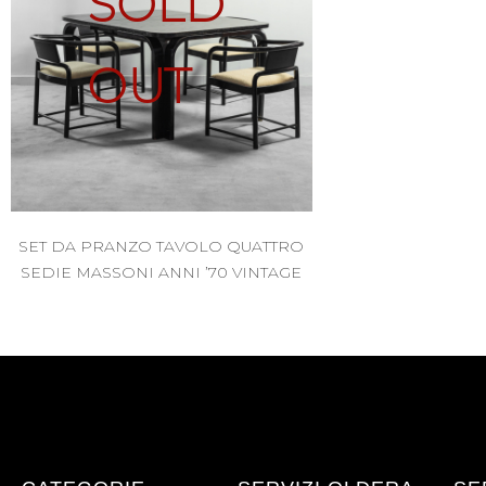
SOLD
OUT
SET DA PRANZO TAVOLO QUATTRO
SEDIE MASSONI ANNI ’70 VINTAGE