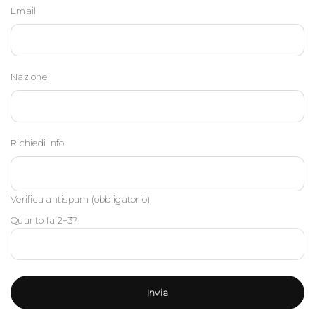
Email
Nazione
Richiedi Info
Verifica antispam (obbligatorio)
Quanto fa 2+3?