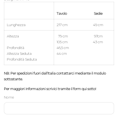
Tavolo Sedie
Lunghezza
217 cm 49 cm
Altezza
79 cm
97cm
105 cm 43 cm
Profondità
46,5 cm
Altezza Seduta
44 cm
Profondità Seduta
NB: Per spedizioni fuori dall’Italia contattarci mediante il modulo
sottostante.
Per maggiori informazioni scrivici tramite il form qui sotto!
Nome