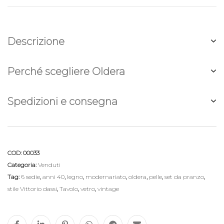
Descrizione
Perché scegliere Oldera
Spedizioni e consegna
COD:
00033
Categoria:
Venduti
Tag:
6 sedie
,
anni 40
,
legno
,
modernariato
,
oldera
,
pelle
,
set da pranzo
,
stile Vittorio dassi
,
Tavolo
,
vetro
,
vintage