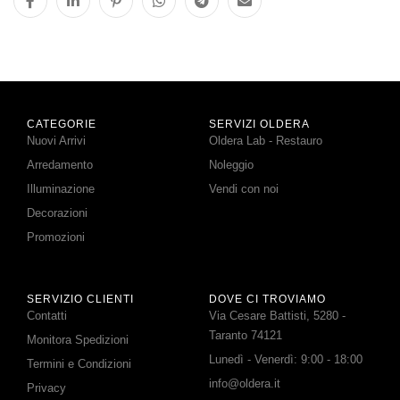
CATEGORIE
SERVIZI OLDERA
Nuovi Arrivi
Oldera Lab - Restauro
Arredamento
Noleggio
Illuminazione
Vendi con noi
Decorazioni
Promozioni
SERVIZIO CLIENTI
DOVE CI TROVIAMO
Contatti
Via Cesare Battisti, 5280 -
Taranto 74121
Monitora Spedizioni
Lunedì - Venerdì: 9:00 - 18:00
Termini e Condizioni
info@oldera.it
Privacy