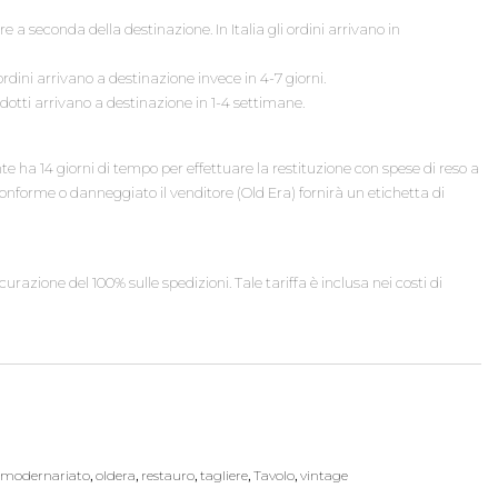
e a seconda della destinazione. In Italia gli ordini arrivano in
ordini arrivano a destinazione invece in 4-7 giorni.
odotti arrivano a destinazione in 1-4 settimane.
ente ha 14 giorni di tempo per effettuare la restituzione con spese di reso a
conforme o danneggiato il venditore (Old Era) fornirà un etichetta di
urazione del 100% sulle spedizioni. Tale tariffa è inclusa nei costi di
modernariato
,
oldera
,
restauro
,
tagliere
,
Tavolo
,
vintage