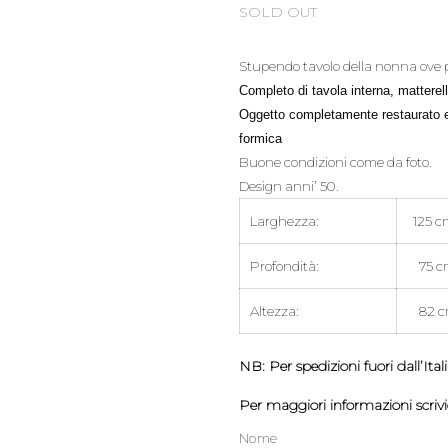
SOLD OUT
Stupendo tavolo della nonna ove prep
Completo di tavola interna, matterell
Oggetto completamente restaurato e v
formica
Buone condizioni come da foto.
Design anni’ 50.
Larghezza:
125 c
Profondità:
75 c
Altezza:
82 c
NB: Per spedizioni fuori dall’It
Per maggiori informazioni scrivic
Nome