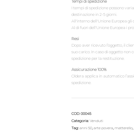
Tempi di spedizione
I tempi di spedizione possono variar
destinazione in 2-5 giorni.
All'interno dell'Unione Europea gli 
Al di fuori dell'Unione Europea i pr
Resi
Dopo aver ricevuto l’oggetto, il cli
suo carico. In caso di oggetto non 
spedizione per la restituzione.
Assicurazione 100%
Oldera applica in automatico l’assic
spedizione.
COD:
00045
Categoria:
Venduti
Tag:
anni 50
,
arte povera
,
matterello
,