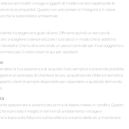
i restaurare mobili vintage e oggetti di modernariato rispettando le
eriali ecocompatibili. Questo non solo preserva l'integrità e il valore
anche la sostenibilità ambientale.
ente ha esigenze e gusti diversi. Offriamo quindi un servizio di
rti a scegliere o personalizzare i tuoi pezzi in modo che si adattino
e necessità. Che tu stia cercando un pezzo centrale per il tuo soggiorno o
commerciale, il nostro team è qui per assisterti.
ti
rendere la tua esperienza di acquisto il più semplice e piacevole possibile.
gare e un processo di checkout sicuro, acquistare da Oldera è semplice
i supporto clienti è sempre disponibile per rispondere a qualsiasi domanda
a.
ità
nte ispezionato e autenticato prima di essere messo in vendita. Questo
he ricevi solo il meglio in termini di arredamento vintage e
e si basa sulla fiducia e sull'eccellenza, e siamo dedicati a mantenere