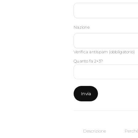
Nazione
Verifica antispam (obbligatorio)
Quanto fa 2+3?
Descrizione
Perché