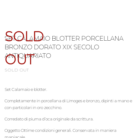
SOLD
SET CALAMAIO BLOTTER PORCELLANA
BRONZO DORATO XIX SECOLO
OUT
ANTIQUARIATO
SOLD OUT
Set Calamaio e blotter.
Completamente in porcellana di Limoges e bronzo, dipinti a mano e
con particolari in oro zecchino.
Corredato di piuma d’oca originale da scrittura.
Oggetto Ottime condizioni generali. Conservata in maniera
maniacale.