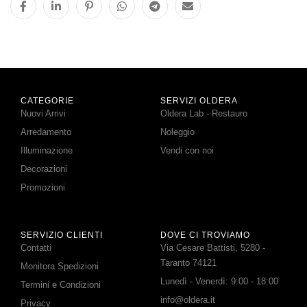
CATEGORIE
SERVIZI OLDERA
Nuovi Arrivi
Oldera Lab - Restauro
Arredamento
Noleggio
Illuminazione
Vendi con noi
Decorazioni
Promozioni
SERVIZIO CLIENTI
DOVE CI TROVIAMO
Contatti
Via Cesare Battisti, 5280 -
Taranto 74121
Monitora Spedizioni
Lunedì - Venerdì: 9:00 - 18:00
Termini e Condizioni
info@oldera.it
Privacy