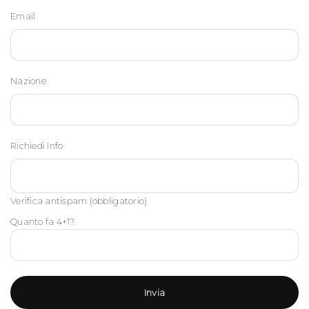
Email
Nazione
Richiedi Info
Verifica antispam (obbligatorio)
Quanto fa 4+1?