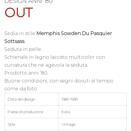
DESIGN ANNI ’80
OUT
SOLD OUT
Sedia in stile
Memphis Sowden Du Pasquier
Sottsass
.
Seduta in pelle.
Schienale in legno laccato multicolor con
curvatura che ne agevola la seduta.
Prodotto anni ’80.
Buone condizioni, con segni dovuti al tempo
come da foto.
Data del design
1980-1989
Paese di produzione
Italia
Stile
Vintage