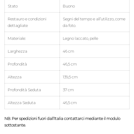
Stato
Buono
Restauro e condizioni
Segni del tempo e all’utilizzo, come
dettagliate
da foto.
Materiale:
Legno laccato, pelle
Larghezza
46 cm
Profondità
46,5 cm
Altezza
139,5 cm
Profondità Seduta
37 cm
Altezza Seduta
46,5 cm
NB: Per spedizioni fuori dall’Italia contattarci mediante il modulo
sottostante.