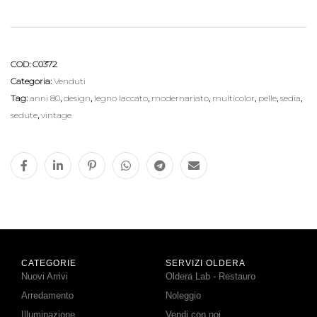
COD:
C0372
Categoria:
Venduti
Tag:
anni 80
,
design
,
legno laccato
,
modernariato
,
multicolor
,
pelle
,
sedia
,
sedute
,
vintage
CATEGORIE
SERVIZI OLDERA
Nuovi Arrivi
Oldera Lab - Restauro
Arredamento
Noleggio
Illuminazione
Vendi con noi