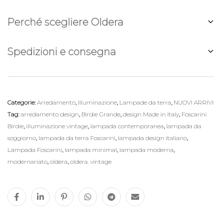
Perché scegliere Oldera
Spedizioni e consegna
Categorie:
Arredamento
,
Illuminazione
,
Lampade da terra
,
NUOVI ARRIVI
Tag:
arredamento design
,
Birdie Grande
,
design Made in Italy
,
Foscarini
Birdie
,
illuminazione vintage
,
lampada contemporanea
,
lampada da
soggiorno
,
lampada da terra Foscarini
,
lampada design italiano
,
Lampada Foscarini
,
lampada minimal
,
lampada moderna
,
modernariato
,
oldera
,
oldera. vintage