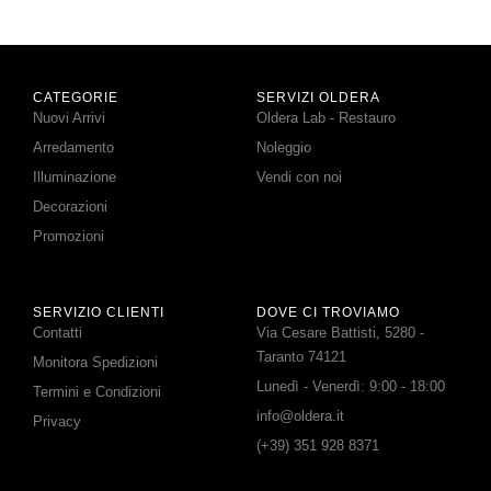
CATEGORIE
SERVIZI OLDERA
Nuovi Arrivi
Oldera Lab - Restauro
Arredamento
Noleggio
Illuminazione
Vendi con noi
Decorazioni
Promozioni
SERVIZIO CLIENTI
DOVE CI TROVIAMO
Contatti
Via Cesare Battisti, 5280 -
Taranto 74121
Monitora Spedizioni
Lunedì - Venerdì: 9:00 - 18:00
Termini e Condizioni
info@oldera.it
Privacy
(+39) 351 928 8371