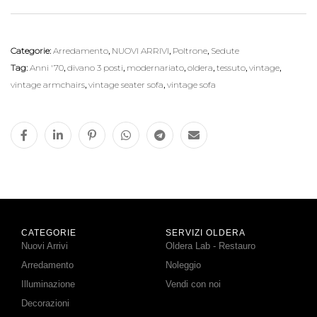
Categorie:
Arredamento
,
NUOVI ARRIVI
,
Poltrone
,
Sedute
Tag:
Anni '70
,
divano 3 posti
,
modernariato
,
oldera
,
tessuto
,
vintage
,
vintage armchairs
,
vintage seater sofa
,
vintage sofa
CATEGORIE
SERVIZI OLDERA
Nuovi Arrivi
Oldera Lab - Restauro
Arredamento
Noleggio
Illuminazione
Vendi con noi
Decorazioni