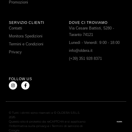
Promozioni
SERVIZIO CLIENTI
DOVE CI TROVIAMO
Contatti
Via Cesare Battisti, 5280 -
Taranto 74121
Monitora Spedizioni
Lunedì - Venerdì: 9:00 - 18:00
Termini e Condizioni
info@oldera.it
Privacy
(+39) 351 928 8371
FOLLOW US
© Tutti i diritti sono riservati a © OLDERA S.R.L.S.
2026
Questo sito è protetto da reCAPTCHA e si applicano
l’Informativa sulla privacy e i Termini di servizio di
Google.