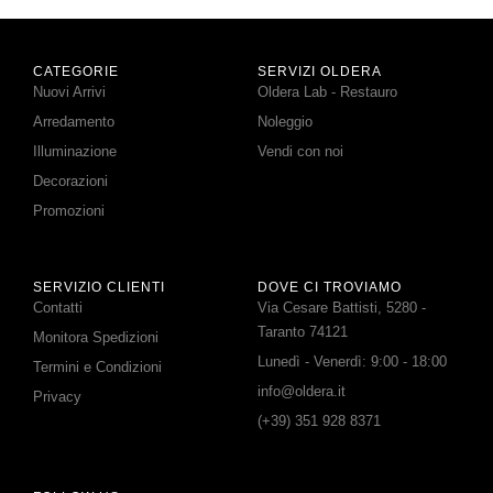
CATEGORIE
SERVIZI OLDERA
Nuovi Arrivi
Oldera Lab - Restauro
Arredamento
Noleggio
Illuminazione
Vendi con noi
Decorazioni
Promozioni
SERVIZIO CLIENTI
DOVE CI TROVIAMO
Contatti
Via Cesare Battisti, 5280 -
Taranto 74121
Monitora Spedizioni
Lunedì - Venerdì: 9:00 - 18:00
Termini e Condizioni
info@oldera.it
Privacy
(+39) 351 928 8371