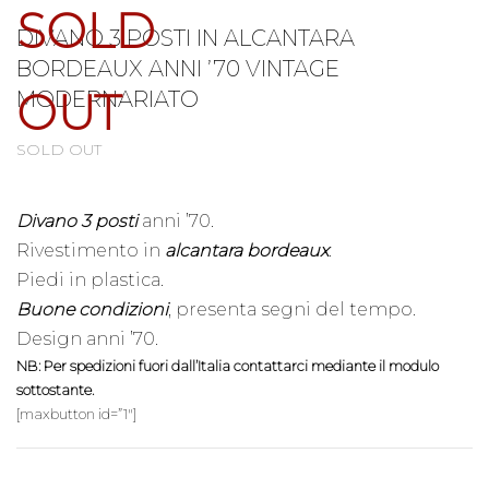
SOLD
DIVANO 3 POSTI IN ALCANTARA
BORDEAUX ANNI ’70 VINTAGE
OUT
MODERNARIATO
SOLD OUT
D
ivano
3 posti
anni ’70.
Rivestimento in
alcantara bordeaux
.
Piedi in plastica.
Buone condizioni
, presenta segni del tempo.
Design anni ’70.
NB: Per spedizioni fuori dall’Italia contattarci mediante il modulo
sottostante.
[maxbutton id=”1″]