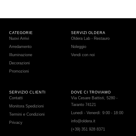
CATEGORIE
SERVIZI OLDERA
Nuovi Arrivi
Oldera Lab - Restauro
Arredamento
Noleggio
Illuminazione
Vendi con noi
Decorazioni
Promozioni
SERVIZIO CLIENTI
DOVE CI TROVIAMO
Contatti
Via Cesare Battisti, 5280 -
Taranto 74121
Monitora Spedizioni
Lunedì - Venerdì: 9:00 - 18:00
Termini e Condizioni
info@oldera.it
Privacy
(+39) 351 928 8371