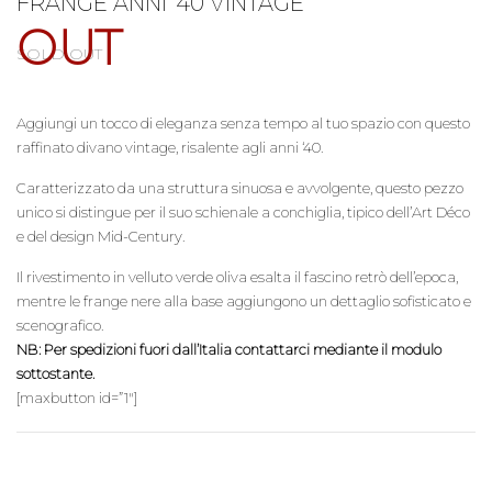
FRANGE ANNI ’40 VINTAGE
OUT
SOLD OUT
Aggiungi un tocco di eleganza senza tempo al tuo spazio con questo
raffinato divano vintage, risalente agli anni ‘40.
Caratterizzato da una struttura sinuosa e avvolgente, questo pezzo
unico si distingue per il suo schienale a conchiglia, tipico dell’Art Déco
e del design Mid-Century.
Il rivestimento in velluto verde oliva esalta il fascino retrò dell’epoca,
mentre le frange nere alla base aggiungono un dettaglio sofisticato e
scenografico.
NB: Per spedizioni fuori dall’Italia contattarci mediante il modulo
sottostante.
[maxbutton id=”1″]