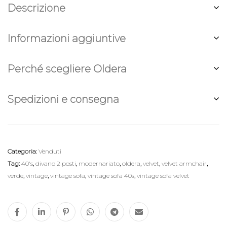
Descrizione
Informazioni aggiuntive
Perché scegliere Oldera
Spedizioni e consegna
Categoria:
Venduti
Tag:
40's
,
divano 2 posti
,
modernariato
,
oldera
,
velvet
,
velvet armchair
,
verde
,
vintage
,
vintage sofa
,
vintage sofa 40s
,
vintage sofa velvet