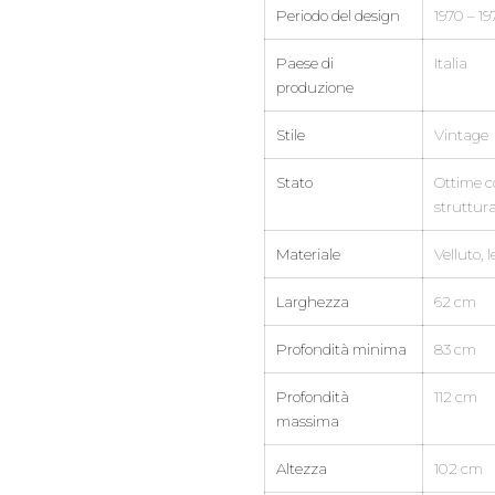
Periodo del design
1970 – 19
Paese di
Italia
produzione
Stile
Vintage
Stato
Ottime co
struttura
Materiale
Velluto, 
Larghezza
62 cm
Profondità minima
83 cm
Profondità
112 cm
massima
Altezza
102 cm