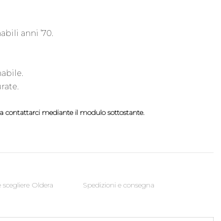
bili anni ’70.
nabile.
rate.
lia contattarci mediante il modulo sottostante.
 scegliere Oldera
Spedizioni e consegna