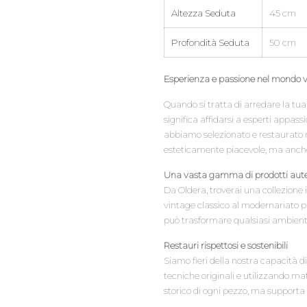
Altezza Seduta
45 cm
Profondità Seduta
50 cm
Esperienza e passione nel mondo 
Quando si tratta di arredare la tua
significa affidarsi a esperti appass
abbiamo selezionato e restaurato mi
esteticamente piacevole, ma anche 
Una vasta gamma di prodotti aute
Da Oldera, troverai una collezione 
vintage classico al modernariato pi
può trasformare qualsiasi ambiente 
Restauri rispettosi e sostenibili
Siamo fieri della nostra capacità d
tecniche originali e utilizzando mat
storico di ogni pezzo, ma supporta 