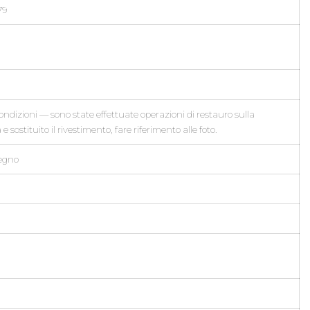
79
ndizioni — sono state effettuate operazioni di restauro sulla
 e sostituito il rivestimento, fare riferimento alle foto.
legno