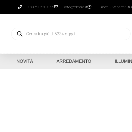
+39 351 928 8371
info@oldera.it
Lunedì - Venerdì: 9:00
NOVITÀ
ARREDAMENTO
ILLUMI