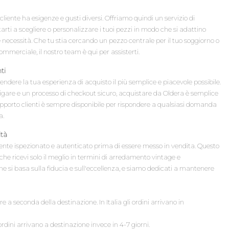
ente ha esigenze e gusti diversi. Offriamo quindi un servizio di
rti a scegliere o personalizzare i tuoi pezzi in modo che si adattino
e necessità. Che tu stia cercando un pezzo centrale per il tuo soggiorno o
commerciale, il nostro team è qui per assisterti.
ti
rendere la tua esperienza di acquisto il più semplice e piacevole possibile.
gare e un processo di checkout sicuro, acquistare da Oldera è semplice
i supporto clienti è sempre disponibile per rispondere a qualsiasi domanda
a.
ità
nte ispezionato e autenticato prima di essere messo in vendita. Questo
he ricevi solo il meglio in termini di arredamento vintage e
e si basa sulla fiducia e sull'eccellenza, e siamo dedicati a mantenere
e a seconda della destinazione. In Italia gli ordini arrivano in
ordini arrivano a destinazione invece in 4-7 giorni.