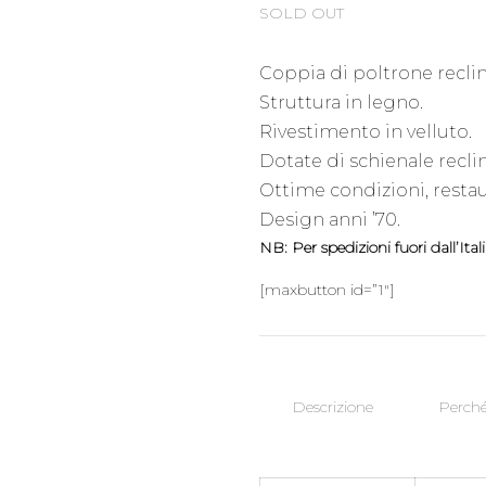
SOLD OUT
Coppia di poltrone reclina
Struttura in legno.
Rivestimento in velluto.
Dotate di schienale recli
Ottime condizioni, restau
Design anni ’70.
NB: Per spedizioni fuori dall’Ita
[maxbutton id=”1″]
Descrizione
Perché