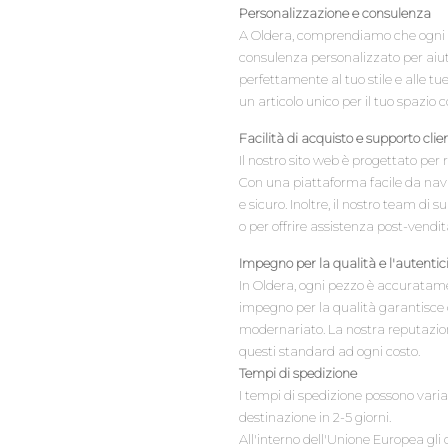
Personalizzazione e consulenza
A Oldera, comprendiamo che ogni cli
consulenza personalizzato per aiuta
perfettamente al tuo stile e alle tu
un articolo unico per il tuo spazio 
Facilità di acquisto e supporto clien
Il nostro sito web è progettato per 
Con una piattaforma facile da navi
e sicuro. Inoltre, il nostro team d
o per offrire assistenza post-vendit
Impegno per la qualità e l'autentic
In Oldera, ogni pezzo è accuratame
impegno per la qualità garantisce c
modernariato. La nostra reputazion
questi standard ad ogni costo.
Tempi di spedizione
I tempi di spedizione possono variar
destinazione in 2-5 giorni.
All'interno dell'Unione Europea gli 