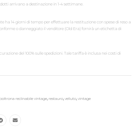
odotti arrivano a destinazione in 1-4 settimane.
ente ha 14 giorni di tempo per effettuare la restituzione con spese di reso a
conforme o danneggiato il venditore (Old Era) fornirà un etichetta di
urazione del 100% sulle spedizioni. Tale tariffa è inclusa nei costi di
poltrona reclinabile vintage
,
restauro
,
velluto
,
vintage