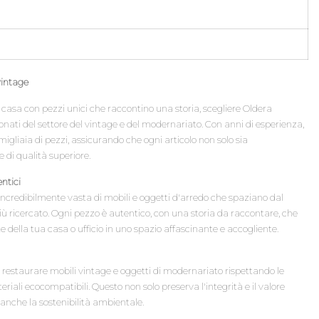
vintage
 casa con pezzi unici che raccontino una storia, scegliere Oldera
ionati del settore del vintage e del modernariato. Con anni di esperienza,
gliaia di pezzi, assicurando che ogni articolo non solo sia
di qualità superiore.
ntici
incredibilmente vasta di mobili e oggetti d'arredo che spaziano dal
ù ricercato. Ogni pezzo è autentico, con una storia da raccontare, che
della tua casa o ufficio in uno spazio affascinante e accogliente.
i restaurare mobili vintage e oggetti di modernariato rispettando le
eriali ecocompatibili. Questo non solo preserva l'integrità e il valore
anche la sostenibilità ambientale.