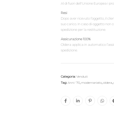
Al di fuori dell'Unione Europea i pr
Resi
Dopo aver ricevuto l’oggetto, il cli
suo carico. In caso di oggetto non 
spedizione per la restituzione.
Assicurazione 100%
Oldera applica in automatico l’assic
spedizione.
Categoria:
Venduti
Tag:
Anni '70
,
modernariato
,
oldera
,