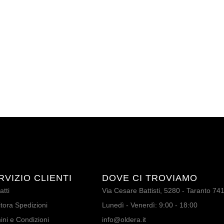
RVIZIO CLIENTI
DOVE CI TROVIAMO
atti
Via Cesare Battisti, 5280 - Taranto 74
tora Spedizioni
Lunedì - Venerdì: 9:00 - 18:00
ini e Condizioni
info@oldera.it