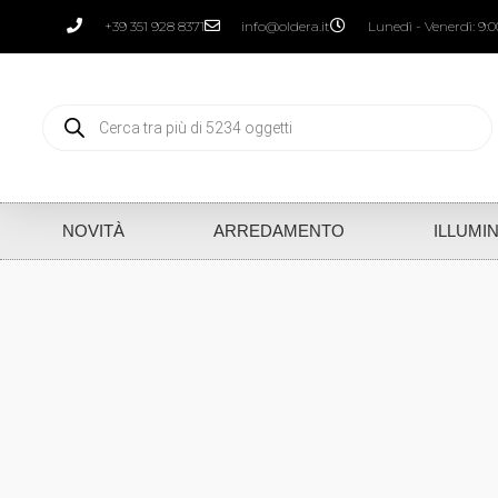
+39 351 928 8371
info@oldera.it
Lunedì - Venerdì: 9:00
NOVITÀ
ARREDAMENTO
ILLUMI