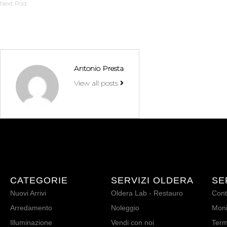
Next Post
Antonio Presta
View all posts
CATEGORIE
SERVIZI OLDERA
SE
Nuovi Arrivi
Oldera Lab - Restauro
Cont
Arredamento
Noleggio
Moni
Illuminazione
Vendi con noi
Term