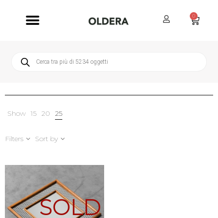
0
Servizi Oldera
Servizio Clienti
Show
15
20
25
Filters
Sort by
SOLD