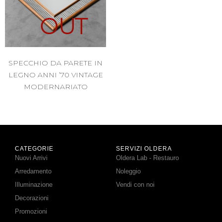
OUT
SPECCHIO DA PARETE IN
LEGNO ANNI ’70 VINTAGE
MODERNARIATO
CATEGORIE
SERVIZI OLDERA
Nuovi Arrivi
Oldera Lab - Restauro
Arredamento
Noleggio
Illuminazione
Vendi con noi
Decorazioni
Promozioni