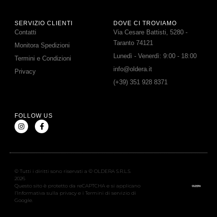
SERVIZIO CLIENTI
DOVE CI TROVIAMO
Contatti
Via Cesare Battisti, 5280 -
Taranto 74121
Monitora Spedizioni
Lunedì - Venerdì: 9:00 - 18:00
Termini e Condizioni
info@oldera.it
Privacy
(+39) 351 928 8371
FOLLOW US
© Tutti i diritti sono riservati a © OLDERA S.R.L.S.
2026
Questo sito è protetto da reCAPTCHA e si applicano
l’Informativa sulla privacy e i Termini di servizio di
Google.